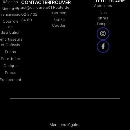
D'UTILICARE
Révision
CONTACTER
TROUVER
Actualités
contact@utilicare.eu
11 Route de
Moteur et
Nos
Caudan
Transmission
02 97 32
offres
34 80
56850
Courroie
d'emploi
Caudan
de
distribution
Amortisseurs
et Châssis
Freins
Pare-brise
Optique
Pneus
Équipement
Mentions légales