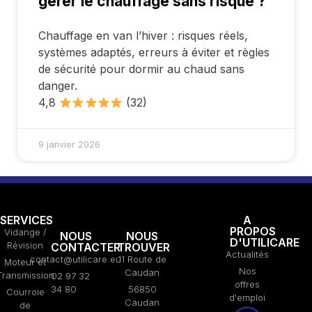
gérer le chauffage sans risque ?
Chauffage en van l’hiver : risques réels,
systèmes adaptés, erreurs à éviter et règles
de sécurité pour dormir au chaud sans
danger.
4,8
(32)
9 janvier 2026
SERVICES
A
PROPOS
Vidange /
NOUS
NOUS
D'UTILICARE
Révision
CONTACTER
TROUVER
Actualités
contact@utilicare.eu
11 Route de
Moteur et
Nos
Caudan
Transmission
02 97 32
offres
34 80
56850
Courroie
d'emploi
Caudan
de