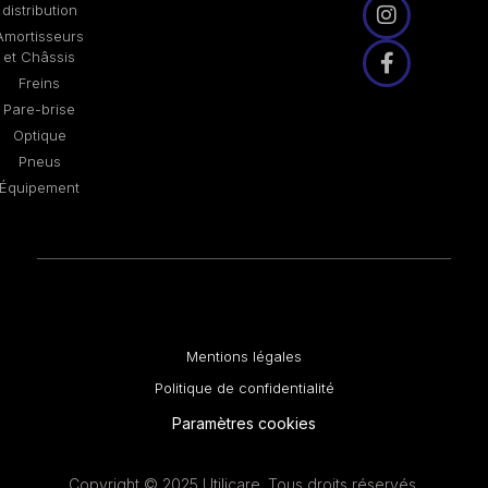
distribution
Amortisseurs
et Châssis
Freins
Pare-brise
Optique
Pneus
Équipement
Mentions légales
Politique de confidentialité
Paramètres cookies
Copyright © 2025 Utilicare. Tous droits réservés.